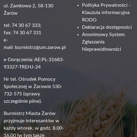
Polityka Prywatności -
ul. Zamkowa 2, 58-130
Klauzula informacyjna
Żarów
RODO
tel: 74 30 67 333;
Deklaracja dostępności
fax: 74 30 67 331
Anonimowy System
e-
Zgłaszania
mail:
burmistrz@um.zarow.pl
Nieprawidłowości
e-Doręczenia: AE:PL-31683-
93327-TREHJ-24
Nr tel. Ośrodek Pomocy
Społecznej w Żarowie 530-
732-575 (sprawy
szczególnie pilne).
Burmistrz Miasta Żarów
przyjmuje interesantów w
każdy wtorek, w godz. 8.00-
16.00 (w tym także