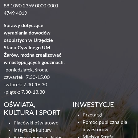
88 1090 2369 0000 0001
4749 4019
Sprawy dotyczące
wyrabiania dowodów
osobistych w Urzędzie
Stanu Cywilnego UM
Żarów, można zrealizować
w następujących godzinach:
-poniedziałek, środa,
czwartek: 7.30-15.00
-wtorek: 7.30-16.30
-piątek: 7.30-13.30
OŚWIATA,
INWESTYCJE
KULTURA I SPORT
Przetargi
Pomoc publiczna dla
Placówki oświatowe
inwestorów
Instytucje kultury
Miejska Strefa
Stowarzyszenia i kluby