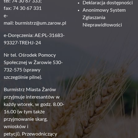
tel: 74 30 67 333;
Deklaracja dostępności
fax: 74 30 67 331
Anonimowy System
e-
Zgłaszania
mail:
burmistrz@um.zarow.pl
Nieprawidłowości
e-Doręczenia: AE:PL-31683-
93327-TREHJ-24
Nr tel. Ośrodek Pomocy
Społecznej w Żarowie 530-
732-575 (sprawy
szczególnie pilne).
Burmistrz Miasta Żarów
przyjmuje interesantów w
każdy wtorek, w godz. 8.00-
16.00 (w tym także
przyjmowanie skarg,
wniosków i
petycji). Przewodniczący