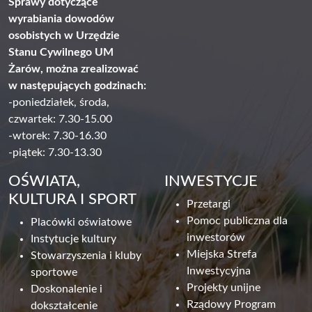
Sprawy dotyczące
wyrabiania dowodów
osobistych w Urzędzie
Stanu Cywilnego UM
Żarów, można zrealizować
w następujących godzinach:
-poniedziałek, środa,
czwartek: 7.30-15.00
-wtorek: 7.30-16.30
-piątek: 7.30-13.30
OŚWIATA,
INWESTYCJE
KULTURA I SPORT
Przetargi
Pomoc publiczna dla
Placówki oświatowe
inwestorów
Instytucje kultury
Miejska Strefa
Stowarzyszenia i kluby
Inwestycyjna
sportowe
Projekty unijne
Doskonalenie i
Rządowy Program
dokształcenie