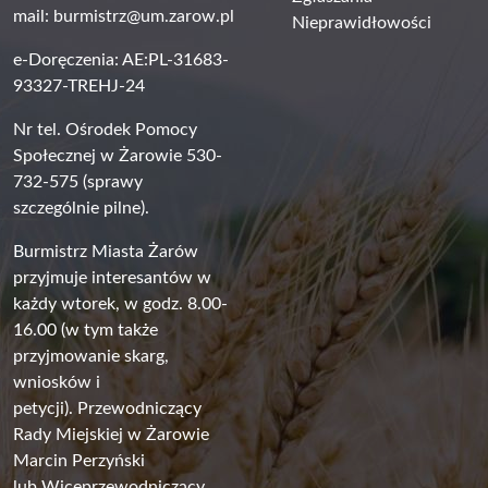
mail:
burmistrz@um.zarow.pl
Nieprawidłowości
e-Doręczenia: AE:PL-31683-
93327-TREHJ-24
Nr tel. Ośrodek Pomocy
Społecznej w Żarowie 530-
732-575 (sprawy
szczególnie pilne).
Burmistrz Miasta Żarów
przyjmuje interesantów w
każdy wtorek, w godz. 8.00-
16.00 (w tym także
przyjmowanie skarg,
wniosków i
petycji). Przewodniczący
Rady Miejskiej w Żarowie
Marcin Perzyński
lub Wiceprzewodniczący