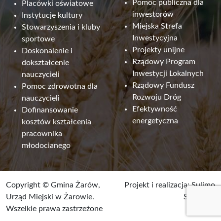
Pomoc publiczna dla
Placówki oświatowe
inwestorów
Instytucje kultury
Miejska Strefa
Stowarzyszenia i kluby
Inwestycyjna
sportowe
Projekty unijne
Doskonalenie i
Rządowy Program
dokształcenie
Inwestycji Lokalnych
nauczycieli
Rządowy Fundusz
Pomoc zdrowotna dla
Rozwoju Dróg
nauczycieli
Efektywność
Dofinansowanie
energetyczna
kosztów kształcenia
pracownika
młodocianego
Copyright © Gmina Żarów,
Projekt i realizacja:
Sulimo
Urząd Miejski w Żarowie.
Software
Wszelkie prawa zastrzeżone