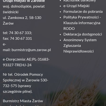
Rachunek bankowy
Urząd Miejski w Żarowie
e-Urząd Miejski
woj. dolnośląskie, powiat
Formularze do pobrania
świdnicki
Polityka Prywatności -
ul. Zamkowa 2, 58-130
Klauzula informacyjna
Żarów
RODO
tel: 74 30 67 333;
Deklaracja dostępności
fax: 74 30 67 331
Anonimowy System
e-
Zgłaszania
mail:
burmistrz@um.zarow.pl
Nieprawidłowości
e-Doręczenia: AE:PL-31683-
93327-TREHJ-24
Nr tel. Ośrodek Pomocy
Społecznej w Żarowie 530-
732-575 (sprawy
szczególnie pilne).
Burmistrz Miasta Żarów