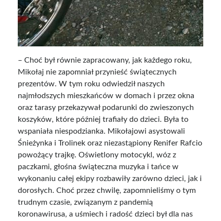
– Choć był równie zapracowany, jak każdego roku,
Mikołaj nie zapomniał przynieść świątecznych
prezentów. W tym roku odwiedził naszych
najmłodszych mieszkańców w domach i przez okna
oraz tarasy przekazywał podarunki do zwieszonych
koszyków, które później trafiały do dzieci. Była to
wspaniała niespodzianka. Mikołajowi asystowali
Śnieżynka i Trolinek oraz niezastąpiony Renifer Rafcio
powożący trajkę. Oświetlony motocykl, wóz z
paczkami, głośna świąteczna muzyka i tańce w
wykonaniu całej ekipy rozbawiły zarówno dzieci, jak i
dorosłych. Choć przez chwilę, zapomnieliśmy o tym
trudnym czasie, związanym z pandemią
koronawirusa, a uśmiech i radość dzieci był dla nas