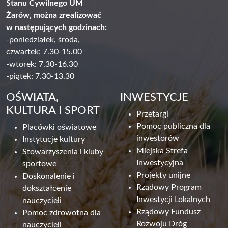
Stanu Cywilnego UM
Żarów, można zrealizować
w następujących godzinach:
-poniedziałek, środa,
czwartek: 7.30-15.00
-wtorek: 7.30-16.30
-piątek: 7.30-13.30
OŚWIATA,
INWESTYCJE
KULTURA I SPORT
Przetargi
Pomoc publiczna dla
Placówki oświatowe
inwestorów
Instytucje kultury
Miejska Strefa
Stowarzyszenia i kluby
Inwestycyjna
sportowe
Projekty unijne
Doskonalenie i
Rządowy Program
dokształcenie
Inwestycji Lokalnych
nauczycieli
Rządowy Fundusz
Pomoc zdrowotna dla
Rozwoju Dróg
nauczycieli