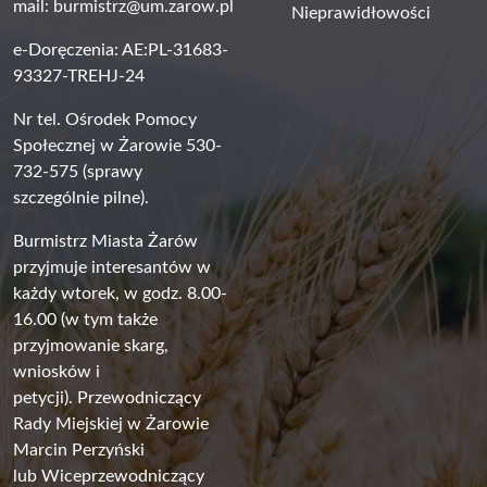
mail:
burmistrz@um.zarow.pl
Nieprawidłowości
e-Doręczenia: AE:PL-31683-
93327-TREHJ-24
Nr tel. Ośrodek Pomocy
Społecznej w Żarowie 530-
732-575 (sprawy
szczególnie pilne).
Burmistrz Miasta Żarów
przyjmuje interesantów w
każdy wtorek, w godz. 8.00-
16.00 (w tym także
przyjmowanie skarg,
wniosków i
petycji). Przewodniczący
Rady Miejskiej w Żarowie
Marcin Perzyński
lub Wiceprzewodniczący