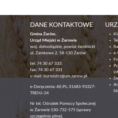
DANE KONTAKTOWE
URZ
Gmina Żarów,
Ki
Urząd Miejski w Żarowie
Te
woj. dolnośląskie, powiat świdnicki
R
ul. Zamkowa 2, 58-130 Żarów
e-
Fo
tel: 74 30 67 333;
Po
fax: 74 30 67 331
in
e-mail:
burmistrz@um.zarow.pl
De
An
e-Doręczenia: AE:PL-31683-93327-
Ni
TREHJ-24
Nr tel. Ośrodek Pomocy Społecznej
w Żarowie 530-732-575 (sprawy
szczególnie pilne).