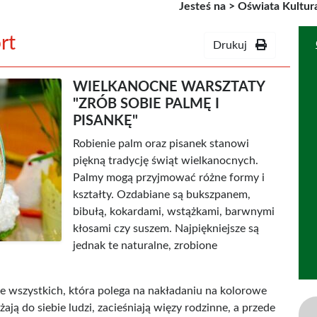
Jesteś na >
Oświata Kultura
rt
Drukuj
WIELKANOCNE WARSZTATY
"ZRÓB SOBIE PALMĘ I
PISANKĘ"
Robienie palm oraz pisanek stanowi
piękną tradycję świąt wielkanocnych.
Palmy mogą przyjmować różne formy i
kształty. Ozdabiane są bukszpanem,
bibułą, kokardami, wstążkami, barwnymi
kłosami czy suszem. Najpiękniejsze są
jednak te naturalne, zrobione
e wszystkich, która polega na nakładaniu na kolorowe
ją do siebie ludzi, zacieśniają więzy rodzinne, a przede