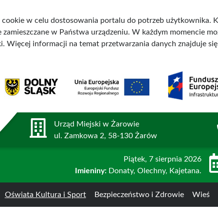
 cookie w celu dostosowania portalu do potrzeb użytkownika. Ko
ne zamieszczane w Państwa urządzeniu. W każdym momencie mo
i. Więcej informacji na temat przetwarzania danych znajduje si
Urząd Miejski w Żarowie
ul. Zamkowa 2, 58-130 Żarów
Piątek
, 7 sierpnia 2026
Imieniny:
Donaty, Olechny, Kajetana.
Oświata Kultura i Sport
Bezpieczeństwo i Zdrowie
Wieś