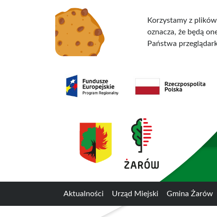
Przejdź do treści
Przejdź do menu
Korzystamy z plików
oznacza, że będą o
Państwa przeglądark
Aktualności
Urząd Miejski
Gmina Żarów