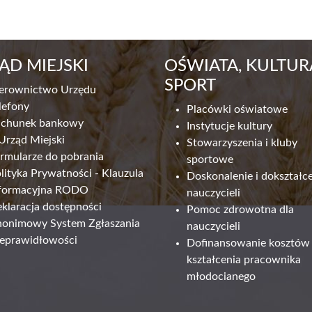
ĄD MIEJSKI
OŚWIATA, KULTURA
SPORT
erownictwo Urzędu
lefony
Placówki oświatowe
achunek bankowy
Instytucje kultury
Urząd Miejski
Stowarzyszenia i kluby
rmularze do pobrania
sportowe
lityka Prywatności - Klauzula
Doskonalenie i dokształc
formacyjna RODO
nauczycieli
klaracja dostępności
Pomoc zdrowotna dla
onimowy System Zgłaszania
nauczycieli
eprawidłowości
Dofinansowanie kosztów
kształcenia pracownika
młodocianego