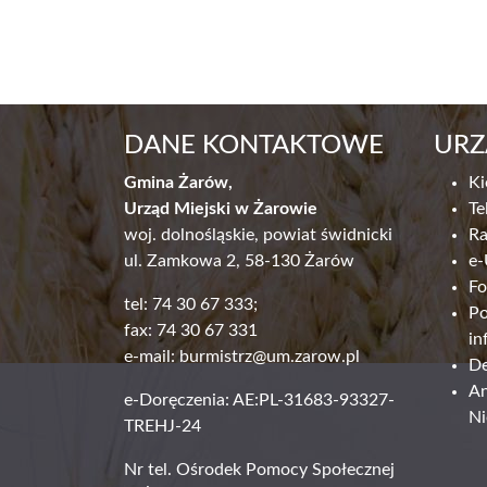
DANE KONTAKTOWE
URZ
Gmina Żarów,
Ki
Urząd Miejski w Żarowie
Te
woj. dolnośląskie, powiat świdnicki
R
ul. Zamkowa 2, 58-130 Żarów
e-
Fo
tel: 74 30 67 333;
Po
fax: 74 30 67 331
in
e-mail:
burmistrz@um.zarow.pl
De
An
e-Doręczenia: AE:PL-31683-93327-
Ni
TREHJ-24
Nr tel. Ośrodek Pomocy Społecznej