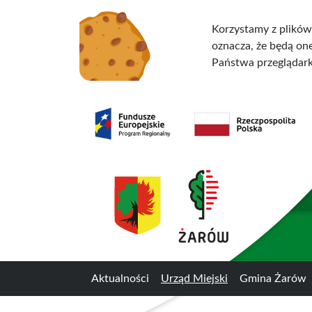
Przejdź do treści
Przejdź do menu
Korzystamy z plików
oznacza, że będą o
Państwa przeglądark
Aktualności
Urząd Miejski
Gmina Żarów