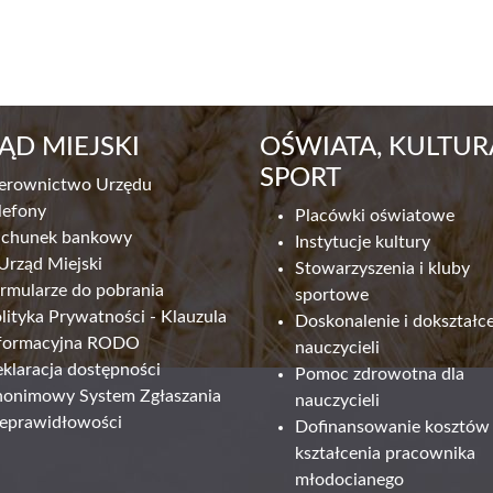
ĄD MIEJSKI
OŚWIATA, KULTURA
SPORT
erownictwo Urzędu
lefony
Placówki oświatowe
achunek bankowy
Instytucje kultury
Urząd Miejski
Stowarzyszenia i kluby
rmularze do pobrania
sportowe
lityka Prywatności - Klauzula
Doskonalenie i dokształc
formacyjna RODO
nauczycieli
klaracja dostępności
Pomoc zdrowotna dla
onimowy System Zgłaszania
nauczycieli
eprawidłowości
Dofinansowanie kosztów
kształcenia pracownika
młodocianego