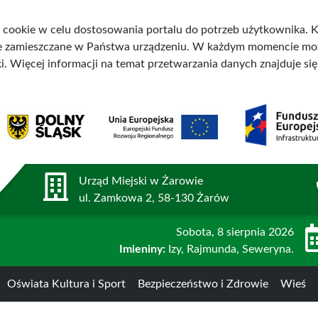
 cookie w celu dostosowania portalu do potrzeb użytkownika. Ko
ne zamieszczane w Państwa urządzeniu. W każdym momencie mo
i. Więcej informacji na temat przetwarzania danych znajduje si
Urząd Miejski w Żarowie
ul. Zamkowa 2, 58-130 Żarów
Sobota
, 8 sierpnia 2026
Imieniny:
Izy, Rajmunda, Seweryna.
Oświata Kultura i Sport
Bezpieczeństwo i Zdrowie
Wieś