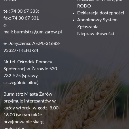
RODO
tel: 74 30 67 333;
Deklaracja dostępności
fax: 74 30 67 331
Anonimowy System
e-
Zgłaszania
mail:
burmistrz@um.zarow.pl
Nieprawidłowości
e-Doręczenia: AE:PL-31683-
93327-TREHJ-24
Nr tel. Ośrodek Pomocy
Społecznej w Żarowie 530-
732-575 (sprawy
szczególnie pilne).
Burmistrz Miasta Żarów
przyjmuje interesantów w
każdy wtorek, w godz. 8.00-
16.00 (w tym także
przyjmowanie skarg,
wniosków i