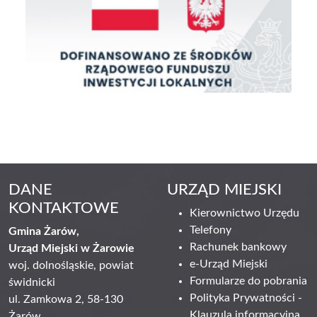
DANE
URZĄD MIEJSKI
KONTAKTOWE
Kierownictwo Urzędu
Telefony
Gmina Żarów,
Rachunek bankowy
Urząd Miejski w Żarowie
e-Urząd Miejski
woj. dolnośląskie, powiat
Formularze do pobrania
świdnicki
Polityka Prywatności -
ul. Zamkowa 2, 58-130
Klauzula informacyjna
Żarów