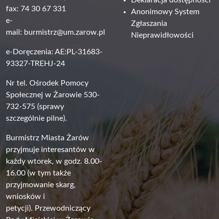
fax: 74 30 67 331
Anonimowy System
e-
Zgłaszania
mail:
burmistrz@um.zarow.pl
Nieprawidłowości
e-Doręczenia: AE:PL-31683-
93327-TREHJ-24
Nr tel. Ośrodek Pomocy
Społecznej w Żarowie 530-
732-575 (sprawy
szczególnie pilne).
Burmistrz Miasta Żarów
przyjmuje interesantów w
każdy wtorek, w godz. 8.00-
16.00 (w tym także
przyjmowanie skarg,
wniosków i
petycji). Przewodniczący