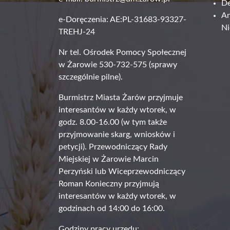
De
An
e-Doręczenia: AE:PL-31683-93327-
Ni
TREHJ-24
Nr tel. Ośrodek Pomocy Społecznej
w Żarowie 530-732-575 (sprawy
szczególnie pilne).
Burmistrz Miasta Żarów przyjmuje
interesantów w każdy wtorek, w
godz. 8.00-16.00 (w tym także
przyjmowanie skarg, wniosków i
petycji). Przewodniczący Rady
Miejskiej w Żarowie Marcin
Perzyński lub Wiceprzewodniczący
Roman Konieczny przyjmują
interesantów w każdy wtorek, w
godzinach od 14:00 do 16:00.
Godziny pracy urzędu: