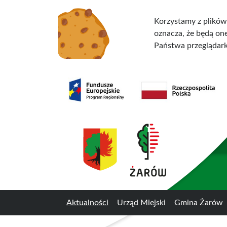
Przejdź do treści
Przejdź do menu
Korzystamy z plików
oznacza, że będą o
Państwa przeglądark
Aktualności
Urząd Miejski
Gmina Żarów