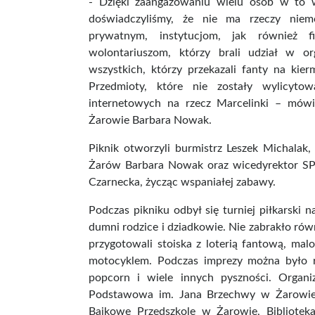
- Dzięki zaangażowaniu wielu osób w to w
doświadczyliśmy, że nie ma rzeczy niem
prywatnym, instytucjom, jak również 
wolontariuszom, którzy brali udział w or
wszystkich, którzy przekazali fanty na kier
Przedmioty, które nie zostały wylicyto
internetowych na rzecz Marcelinki – mów
Żarowie Barbara Nowak.
Piknik otworzyli burmistrz Leszek Michalak
Żarów Barbara Nowak oraz wicedyrektor SP
Czarnecka, życząc wspaniałej zabawy.
Podczas pikniku odbył się turniej piłkarski 
dumni rodzice i dziadkowie. Nie zabrakło równ
przygotowali stoiska z loterią fantową, mal
motocyklem. Podczas imprezy można było ró
popcorn i wiele innych pyszności. Organiz
Podstawowa im. Jana Brzechwy w Żarowie
Bajkowe Przedszkole w Żarowie, Bibliotek