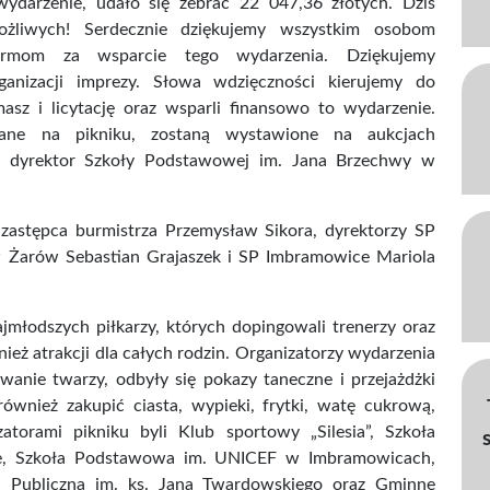
ydarzenie, udało się zebrać 22 047,36 złotych. Dziś
ożliwych! Serdecznie dziękujemy wszystkim osobom
firmom za wsparcie tego wydarzenia. Dziękujemy
ganizacji imprezy. Słowa wdzięczności kierujemy do
masz i licytację oraz wsparli finansowo to wydarzenie.
wane na pikniku, zostaną wystawione na aukcjach
i dyrektor Szkoły Podstawowej im. Jana Brzechwy w
, zastępca burmistrza Przemysław Sikora, dyrektorzy SP
 Żarów Sebastian Grajaszek i SP Imbramowice Mariola
najmłodszych piłkarzy, których dopingowali trenerzy oraz
ież atrakcji dla całych rodzin. Organizatorzy wydarzenia
owanie twarzy, odbyły się pokazy taneczne i przejażdżki
wnież zakupić ciasta, wypieki, frytki, watę cukrową,
atorami pikniku byli Klub sportowy „Silesia”, Szkoła
, Szkoła Podstawowa im. UNICEF w Imbramowicach,
a Publiczna im. ks. Jana Twardowskiego oraz Gminne