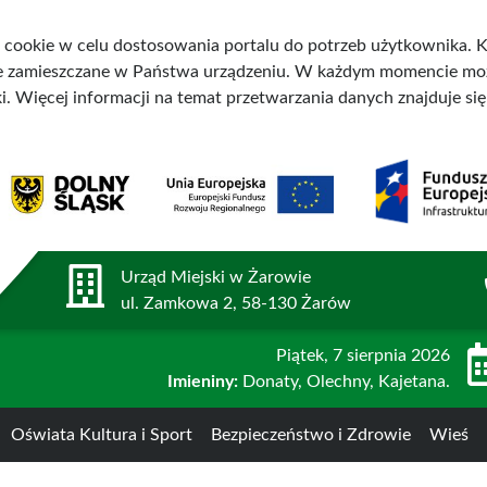
 cookie w celu dostosowania portalu do potrzeb użytkownika. Ko
ne zamieszczane w Państwa urządzeniu. W każdym momencie mo
i. Więcej informacji na temat przetwarzania danych znajduje si
Urząd Miejski w Żarowie
ul. Zamkowa 2, 58-130 Żarów
Piątek
, 7 sierpnia 2026
Imieniny:
Donaty, Olechny, Kajetana.
Oświata Kultura i Sport
Bezpieczeństwo i Zdrowie
Wieś