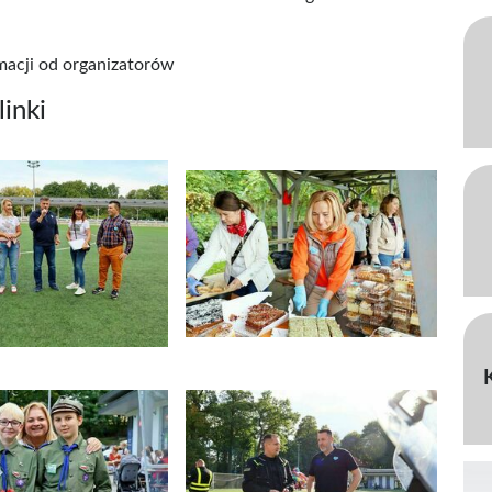
macji od organizatorów
inki