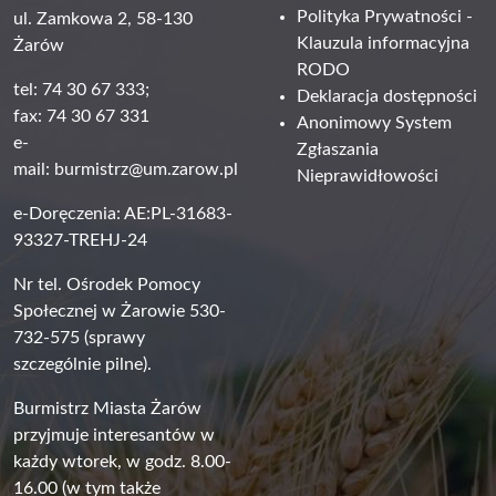
Polityka Prywatności -
ul. Zamkowa 2, 58-130
Klauzula informacyjna
Żarów
RODO
tel: 74 30 67 333;
Deklaracja dostępności
fax: 74 30 67 331
Anonimowy System
e-
Zgłaszania
mail:
burmistrz@um.zarow.pl
Nieprawidłowości
e-Doręczenia: AE:PL-31683-
93327-TREHJ-24
Nr tel. Ośrodek Pomocy
Społecznej w Żarowie 530-
732-575 (sprawy
szczególnie pilne).
Burmistrz Miasta Żarów
przyjmuje interesantów w
każdy wtorek, w godz. 8.00-
16.00 (w tym także