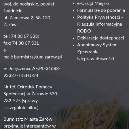
e-Urząd Miejski
woj. dolnośląskie, powiat
Formularze do pobrania
świdnicki
Polityka Prywatności -
ul. Zamkowa 2, 58-130
Klauzula informacyjna
Żarów
RODO
tel: 74 30 67 333;
Deklaracja dostępności
fax: 74 30 67 331
Anonimowy System
e-
Zgłaszania
mail:
burmistrz@um.zarow.pl
Nieprawidłowości
e-Doręczenia: AE:PL-31683-
93327-TREHJ-24
Nr tel. Ośrodek Pomocy
Społecznej w Żarowie 530-
732-575 (sprawy
szczególnie pilne).
Burmistrz Miasta Żarów
przyjmuje interesantów w