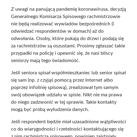
Z uwagi na panującą pandemię koronawirusa, decyzją
Generalnego Komisarza Spisowego rachmistrzowie
nie będą realizować wywiadów bezpośrednich (i
odwiedzać respondentów w domach) aż do
odwołania. Osoby, które pukają do drzwi i podają się
za rachmistrzów są oszustami. Prosimy zgłaszać takie
przypadki na policję i upewnić się, że nasi bliscy
seniorzy mają tego świadomość.
Jeśli seniora spisał współmieszkaniec lub senior spisał
się sam (np. z czyjąś pomocą przez Internet albo
poprzez infolinię spisową), zrealizował tym samym
swój obowiązek udziału w spisie. Nikt nie ma prawa
do niego zadzwonić w tej sprawie. Takie kontakty
mogą być próbą wyłudzenia danych.
Jeśli respondent będzie miał uzasadnione wątpliwości
co do wiarygodności i rzetelności kontaktującego się
z nim rachmistrza spisowego, powinien zaistniały