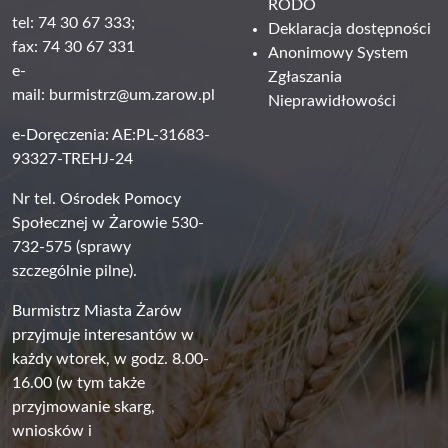
RODO
tel: 74 30 67 333;
Deklaracja dostępności
fax: 74 30 67 331
Anonimowy System
e-
Zgłaszania
mail:
burmistrz@um.zarow.pl
Nieprawidłowości
e-Doręczenia: AE:PL-31683-
93327-TREHJ-24
Nr tel. Ośrodek Pomocy
Społecznej w Żarowie 530-
732-575 (sprawy
szczególnie pilne).
Burmistrz Miasta Żarów
przyjmuje interesantów w
każdy wtorek, w godz. 8.00-
16.00 (w tym także
przyjmowanie skarg,
wniosków i